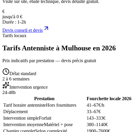
Visite sur site, étude technique, devis détaillé gratuit.
€
jusqu'à 0 €
Durée :
1-2h
Devis
conseil et devis
Tarifs locaux
Tarifs Antenniste à Mulhouse en 2026
Prix indicatifs par prestation — devis précis gratuit
Délai standard
2 à 6 semaines
Intervention urgence
24-48h
Prestation
Fourchette locale 2026
Tarif horaire antenniste
Hors fournitures
41–67
€/h
Déplacement
33–67
€
Intervention simple
Forfait
143–333
€
Intervention moyenne
Matériel + pose
380–1140
€
Chantier complet
Selon complexité
1900–7600
€