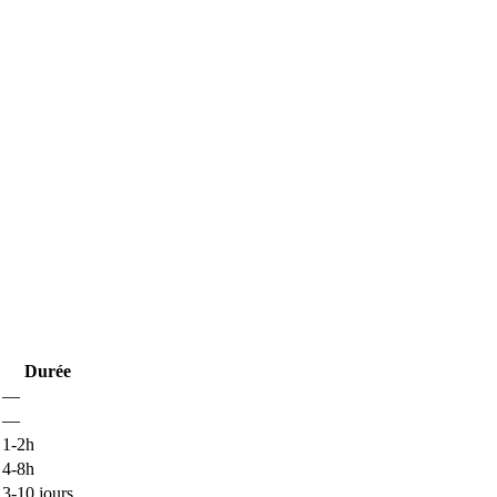
Durée
—
—
1-2h
4-8h
3-10 jours