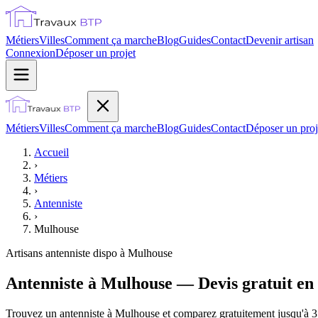
Métiers
Villes
Comment ça marche
Blog
Guides
Contact
Devenir artisan
Connexion
Déposer un projet
Métiers
Villes
Comment ça marche
Blog
Guides
Contact
Déposer un proj
Accueil
›
Métiers
›
Antenniste
›
Mulhouse
Artisans
antenniste
dispo à
Mulhouse
Antenniste à Mulhouse — Devis gratuit en
Trouvez un antenniste à Mulhouse et comparez gratuitement jusqu'à 3 d