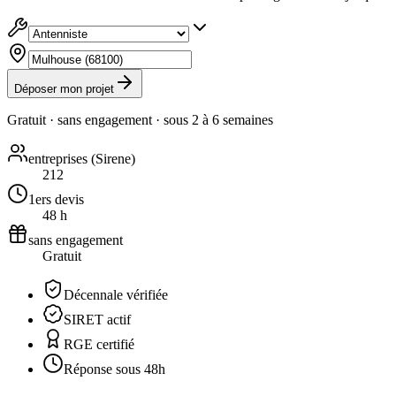
Déposer mon projet
Gratuit · sans engagement · sous
2 à 6 semaines
entreprises (Sirene)
212
1ers devis
48 h
sans engagement
Gratuit
Décennale vérifiée
SIRET actif
RGE certifié
Réponse sous 48h