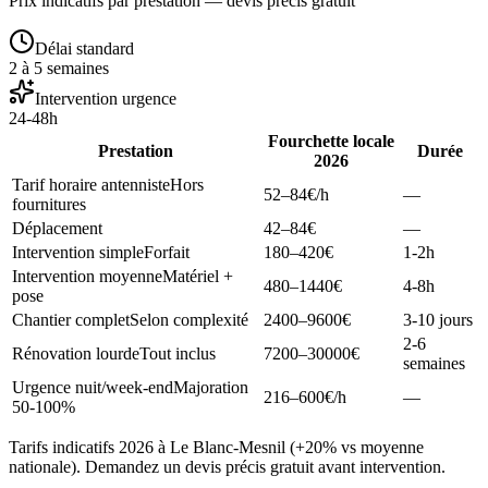
Prix indicatifs par prestation — devis précis gratuit
Délai standard
2 à 5 semaines
Intervention urgence
24-48h
Fourchette locale
Prestation
Durée
2026
Tarif horaire antenniste
Hors
52–84
€/h
—
fournitures
Déplacement
42–84
€
—
Intervention simple
Forfait
180–420
€
1-2h
Intervention moyenne
Matériel +
480–1440
€
4-8h
pose
Chantier complet
Selon complexité
2400–9600
€
3-10 jours
2-6
Rénovation lourde
Tout inclus
7200–30000
€
semaines
Urgence nuit/week-end
Majoration
216–600
€/h
—
50-100%
Tarifs indicatifs 2026 à Le Blanc-Mesnil (+20% vs moyenne
nationale). Demandez un devis précis gratuit avant intervention.