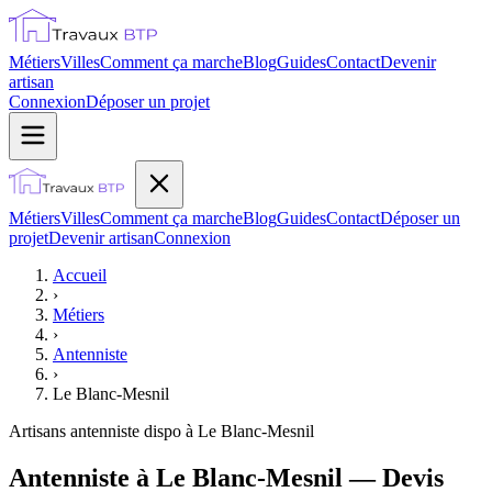
Métiers
Villes
Comment ça marche
Blog
Guides
Contact
Devenir
artisan
Connexion
Déposer un projet
Métiers
Villes
Comment ça marche
Blog
Guides
Contact
Déposer un
projet
Devenir artisan
Connexion
Accueil
›
Métiers
›
Antenniste
›
Le Blanc-Mesnil
Artisans
antenniste
dispo à
Le Blanc-Mesnil
Antenniste à Le Blanc-Mesnil — Devis