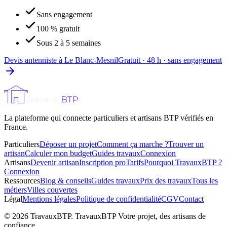
Sans engagement
100 % gratuit
Sous 2 à 5 semaines
Devis antenniste à Le Blanc-Mesnil
Gratuit · 48 h · sans engagement
La plateforme qui connecte particuliers et artisans BTP vérifiés en
France.
Particuliers
Déposer un projet
Comment ça marche ?
Trouver un
artisan
Calculer mon budget
Guides travaux
Connexion
Artisans
Devenir artisan
Inscription pro
Tarifs
Pourquoi TravauxBTP ?
Connexion
Ressources
Blog & conseils
Guides travaux
Prix des travaux
Tous les
métiers
Villes couvertes
Légal
Mentions légales
Politique de confidentialité
CGV
Contact
©
2026
TravauxBTP.
TravauxBTP Votre projet, des artisans de
confiance.