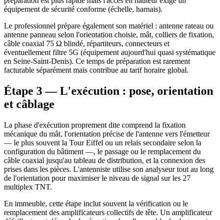
préparation est plus rapide mais l'accès en hauteur exige un
équipement de sécurité conforme (échelle, harnais).
Le professionnel prépare également son matériel : antenne rateau ou
antenne panneau selon l'orientation choisie, mât, colliers de fixation,
câble coaxial 75 Ω blindé, répartiteurs, connecteurs et
éventuellement filtre 5G (équipement aujourd'hui quasi systématique
en Seine-Saint-Denis). Ce temps de préparation est rarement
facturable séparément mais contribue au tarif horaire global.
Étape 3 — L'exécution : pose, orientation
et câblage
La phase d'exécution proprement dite comprend la fixation
mécanique du mât, l'orientation précise de l'antenne vers l'émetteur
— le plus souvent la Tour Eiffel ou un relais secondaire selon la
configuration du bâtiment —, le passage ou le remplacement du
câble coaxial jusqu'au tableau de distribution, et la connexion des
prises dans les pièces. L'antenniste utilise son analyseur tout au long
de l'orientation pour maximiser le niveau de signal sur les 27
multiplex TNT.
En immeuble, cette étape inclut souvent la vérification ou le
remplacement des amplificateurs collectifs de tête. Un amplificateur