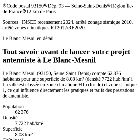
Code postal
93150
Dép.
93
—
Seine-Saint-Denis
Région
Île-
de-France
12
km de Paris
Sources : INSEE recensement 2024, arrêté zonage sismique 2010,
arrêté zones climatiques RT2012/RE2020.
Le Blanc-Mesnil
en détail
Tout savoir avant de lancer votre projet
antenniste à Le Blanc-Mesnil
Le Blanc-Mesnil (93150, Seine-Saint-Denis) compte 62 376
habitants pour une superficie de 8.08 km² (densité 7722 hab./km²).
La ville est classée en zone climatique H1a (froide) et zone sismique
1, ce qui influence directement les pratiques et tarifs des prestations
de antenniste.
Population
62 376
Densité
7 722
hab/km²
Superficie
8.08
km²