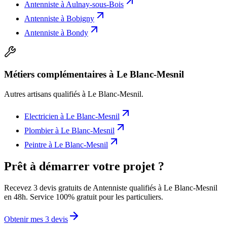
Antenniste
à
Aulnay-sous-Bois
Antenniste
à
Bobigny
Antenniste
à
Bondy
Métiers complémentaires à Le Blanc-Mesnil
Autres artisans qualifiés à
Le Blanc-Mesnil
.
Electricien
à
Le Blanc-Mesnil
Plombier
à
Le Blanc-Mesnil
Peintre
à
Le Blanc-Mesnil
Prêt à démarrer votre projet ?
Recevez 3 devis gratuits de Antenniste qualifiés à Le Blanc-Mesnil
en 48h. Service 100% gratuit pour les particuliers.
Obtenir mes 3 devis