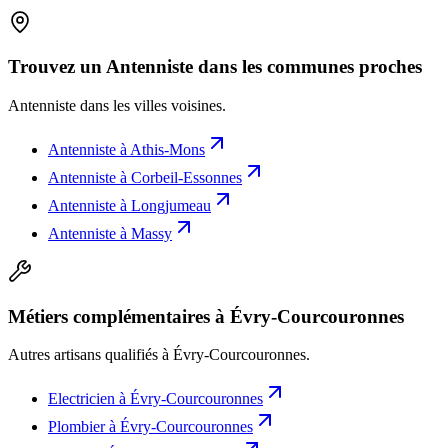
Trouvez un Antenniste dans les communes proches
Antenniste
dans les villes voisines.
Antenniste
à
Athis-Mons
Antenniste
à
Corbeil-Essonnes
Antenniste
à
Longjumeau
Antenniste
à
Massy
Métiers complémentaires à Évry-Courcouronnes
Autres artisans qualifiés à
Évry-Courcouronnes
.
Electricien
à
Évry-Courcouronnes
Plombier
à
Évry-Courcouronnes