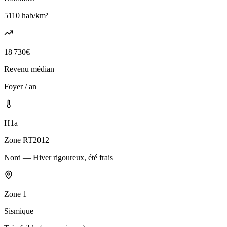
5110
hab/km²
18 730
€
Revenu médian
Foyer / an
H1a
Zone RT2012
Nord — Hiver rigoureux, été frais
Zone
1
Sismique