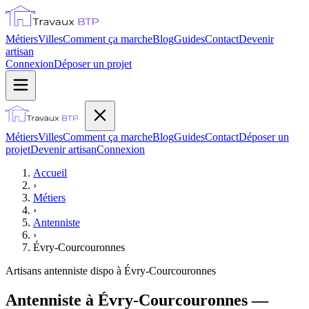
Métiers
Villes
Comment ça marche
Blog
Guides
Contact
Devenir
artisan
Connexion
Déposer un projet
Métiers
Villes
Comment ça marche
Blog
Guides
Contact
Déposer un
projet
Devenir artisan
Connexion
Accueil
›
Métiers
›
Antenniste
›
Évry-Courcouronnes
Artisans
antenniste
dispo à
Évry-Courcouronnes
Antenniste à Évry-Courcouronnes —