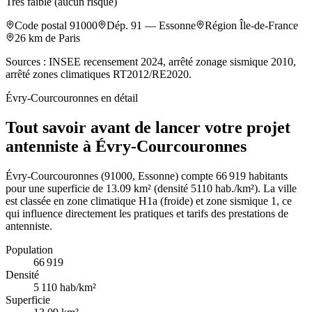
Très faible (aucun risque)
Code postal
91000
Dép.
91
—
Essonne
Région
Île-de-France
26
km de Paris
Sources : INSEE recensement 2024, arrêté zonage sismique 2010,
arrêté zones climatiques RT2012/RE2020.
Évry-Courcouronnes
en détail
Tout savoir avant de lancer votre projet
antenniste à Évry-Courcouronnes
Évry-Courcouronnes (91000, Essonne) compte 66 919 habitants
pour une superficie de 13.09 km² (densité 5110 hab./km²). La ville
est classée en zone climatique H1a (froide) et zone sismique 1, ce
qui influence directement les pratiques et tarifs des prestations de
antenniste.
Population
66 919
Densité
5 110
hab/km²
Superficie