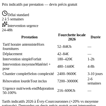
Prix indicatifs par prestation — devis précis gratuit
Délai standard
2 à 5 semaines
Intervention urgence
24-48h
Fourchette locale
Prestation
Durée
2026
Tarif horaire antenniste
Hors
52–84
€/h
—
fournitures
Déplacement
42–84
€
—
Intervention simple
Forfait
180–420
€
1-2h
Intervention moyenne
Matériel +
480–1440
€
4-8h
pose
Chantier complet
Selon complexité
2400–9600
€
3-10 jours
2-6
Rénovation lourde
Tout inclus
7200–30000
€
semaines
Urgence nuit/week-end
Majoration
216–600
€/h
—
50-100%
Tarifs indicatifs 2026 à Évry-Courcouronnes (+20% vs moyenne
nationale). Demandez un devis précis gratuit avant intervention.