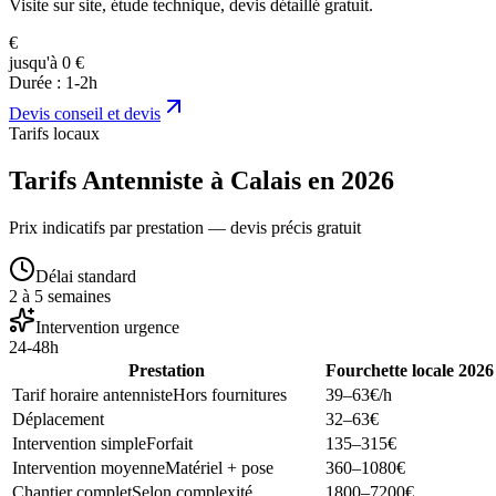
Visite sur site, étude technique, devis détaillé gratuit.
€
jusqu'à 0 €
Durée :
1-2h
Devis
conseil et devis
Tarifs locaux
Tarifs Antenniste à Calais en 2026
Prix indicatifs par prestation — devis précis gratuit
Délai standard
2 à 5 semaines
Intervention urgence
24-48h
Prestation
Fourchette locale 2026
Tarif horaire antenniste
Hors fournitures
39–63
€/h
Déplacement
32–63
€
Intervention simple
Forfait
135–315
€
Intervention moyenne
Matériel + pose
360–1080
€
Chantier complet
Selon complexité
1800–7200
€