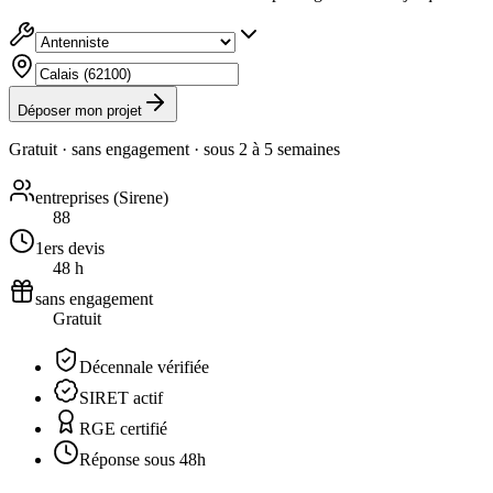
Déposer mon projet
Gratuit · sans engagement · sous
2 à 5 semaines
entreprises (Sirene)
88
1ers devis
48 h
sans engagement
Gratuit
Décennale vérifiée
SIRET actif
RGE certifié
Réponse sous 48h