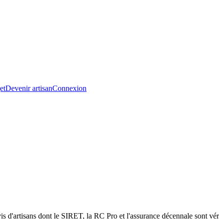
et
Devenir artisan
Connexion
s d'artisans dont le SIRET, la RC Pro et l'assurance décennale sont véri