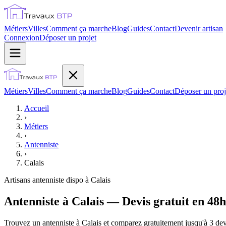
Métiers
Villes
Comment ça marche
Blog
Guides
Contact
Devenir artisan
Connexion
Déposer un projet
Métiers
Villes
Comment ça marche
Blog
Guides
Contact
Déposer un proj
Accueil
›
Métiers
›
Antenniste
›
Calais
Artisans
antenniste
dispo à
Calais
Antenniste à Calais — Devis gratuit en 48h
Trouvez un antenniste à Calais et comparez gratuitement jusqu'à 3 devi