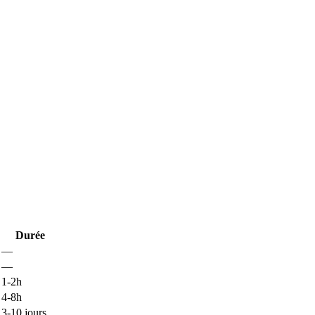
Durée
—
—
1-2h
4-8h
3-10 jours