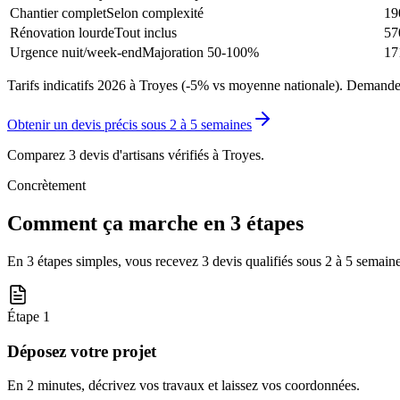
Chantier complet
Selon complexité
19
Rénovation lourde
Tout inclus
57
Urgence nuit/week-end
Majoration 50-100%
17
Tarifs indicatifs 2026 à Troyes (-5% vs moyenne nationale). Demandez 
Obtenir un devis précis sous
2 à 5 semaines
Comparez 3 devis d'artisans vérifiés à
Troyes
.
Concrètement
Comment ça marche en 3 étapes
En 3 étapes simples, vous recevez 3 devis qualifiés sous
2 à 5 semain
Étape
1
Déposez votre projet
En 2 minutes, décrivez vos travaux et laissez vos coordonnées.