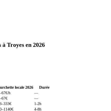
 à Troyes en 2026
urchette locale 2026
Durée
–67
€/h
—
–67
€
—
3–333
€
1-2h
0–1140
€
4-8h