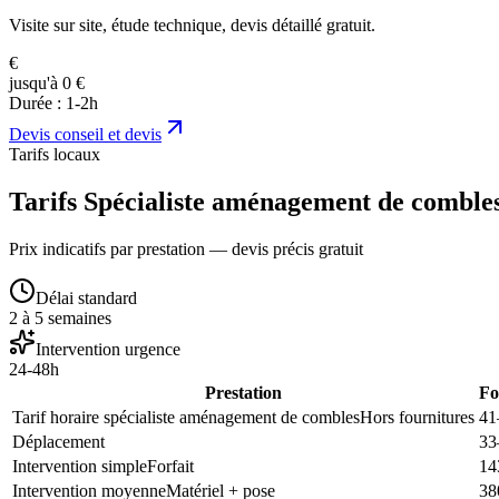
Visite sur site, étude technique, devis détaillé gratuit.
€
jusqu'à 0 €
Durée :
1-2h
Devis
conseil et devis
Tarifs locaux
Tarifs Spécialiste aménagement de combles
Prix indicatifs par prestation — devis précis gratuit
Délai standard
2 à 5 semaines
Intervention urgence
24-48h
Prestation
Fo
Tarif horaire spécialiste aménagement de combles
Hors fournitures
41
Déplacement
33
Intervention simple
Forfait
14
Intervention moyenne
Matériel + pose
38