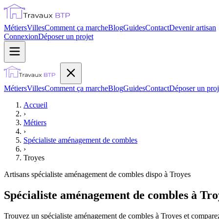
Métiers
Villes
Comment ça marche
Blog
Guides
Contact
Devenir artisan
Connexion
Déposer un projet
Métiers
Villes
Comment ça marche
Blog
Guides
Contact
Déposer un proj
Accueil
›
Métiers
›
Spécialiste aménagement de combles
›
Troyes
Artisans
spécialiste aménagement de combles
dispo à
Troyes
Spécialiste aménagement de combles à Tro
Trouvez un spécialiste aménagement de combles à Troyes et comparez g