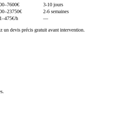
00–7600
€
3-10 jours
00–23750
€
2-6 semaines
1–475
€/h
—
un devis précis gratuit avant intervention.
es
.