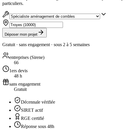
particuliers.
Déposer mon projet
Gratuit · sans engagement · sous
2 à 5 semaines
entreprises (Sirene)
66
1ers devis
48 h
sans engagement
Gratuit
Décennale vérifiée
SIRET actif
RGE certifié
Réponse sous 48h