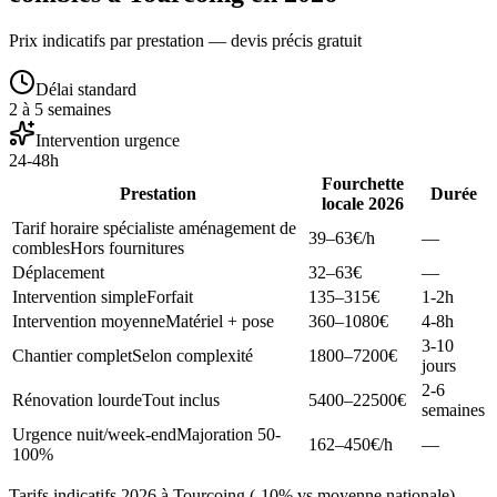
Prix indicatifs par prestation — devis précis gratuit
Délai standard
2 à 5 semaines
Intervention urgence
24-48h
Fourchette
Prestation
Durée
locale 2026
Tarif horaire spécialiste aménagement de
39–63
€/h
—
combles
Hors fournitures
Déplacement
32–63
€
—
Intervention simple
Forfait
135–315
€
1-2h
Intervention moyenne
Matériel + pose
360–1080
€
4-8h
3-10
Chantier complet
Selon complexité
1800–7200
€
jours
2-6
Rénovation lourde
Tout inclus
5400–22500
€
semaines
Urgence nuit/week-end
Majoration 50-
162–450
€/h
—
100%
Tarifs indicatifs 2026 à Tourcoing (-10% vs moyenne nationale).