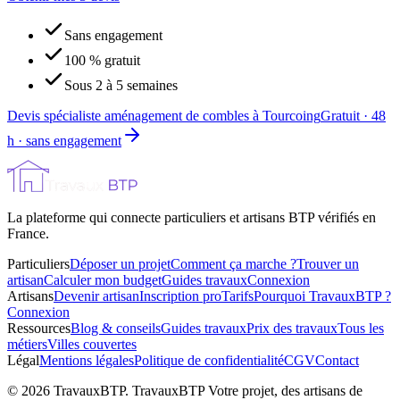
Sans engagement
100 % gratuit
Sous 2 à 5 semaines
Devis spécialiste aménagement de combles à Tourcoing
Gratuit · 48
h · sans engagement
La plateforme qui connecte particuliers et artisans BTP vérifiés en
France.
Particuliers
Déposer un projet
Comment ça marche ?
Trouver un
artisan
Calculer mon budget
Guides travaux
Connexion
Artisans
Devenir artisan
Inscription pro
Tarifs
Pourquoi TravauxBTP ?
Connexion
Ressources
Blog & conseils
Guides travaux
Prix des travaux
Tous les
métiers
Villes couvertes
Légal
Mentions légales
Politique de confidentialité
CGV
Contact
©
2026
TravauxBTP.
TravauxBTP Votre projet, des artisans de