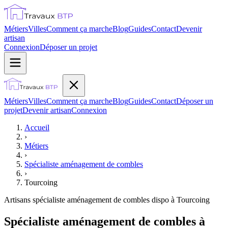
Métiers
Villes
Comment ça marche
Blog
Guides
Contact
Devenir
artisan
Connexion
Déposer un projet
Métiers
Villes
Comment ça marche
Blog
Guides
Contact
Déposer un
projet
Devenir artisan
Connexion
Accueil
›
Métiers
›
Spécialiste aménagement de combles
›
Tourcoing
Artisans
spécialiste aménagement de combles
dispo à
Tourcoing
Spécialiste aménagement de combles à