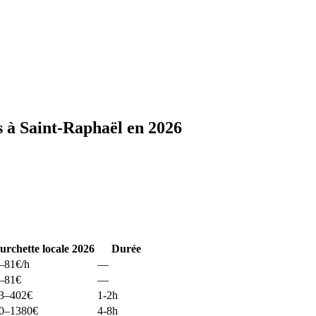
s à Saint-Raphaël en 2026
urchette locale 2026
Durée
–81
€/h
—
–81
€
—
3–402
€
1-2h
0–1380
€
4-8h