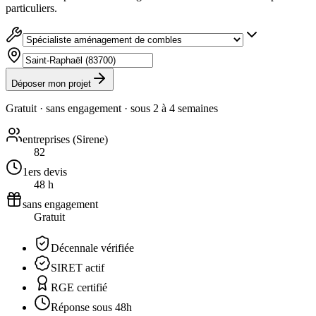
particuliers.
Déposer mon projet
Gratuit · sans engagement · sous
2 à 4 semaines
entreprises (Sirene)
82
1ers devis
48 h
sans engagement
Gratuit
Décennale vérifiée
SIRET actif
RGE certifié
Réponse sous 48h