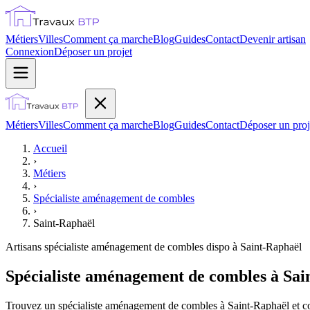
Métiers
Villes
Comment ça marche
Blog
Guides
Contact
Devenir artisan
Connexion
Déposer un projet
Métiers
Villes
Comment ça marche
Blog
Guides
Contact
Déposer un proj
Accueil
›
Métiers
›
Spécialiste aménagement de combles
›
Saint-Raphaël
Artisans
spécialiste aménagement de combles
dispo à
Saint-Raphaël
Spécialiste aménagement de combles à Sai
Trouvez un spécialiste aménagement de combles à Saint-Raphaël et com