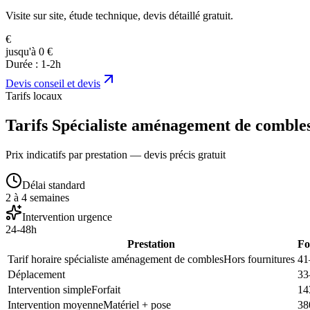
Visite sur site, étude technique, devis détaillé gratuit.
€
jusqu'à 0 €
Durée :
1-2h
Devis
conseil et devis
Tarifs locaux
Tarifs Spécialiste aménagement de comble
Prix indicatifs par prestation — devis précis gratuit
Délai standard
2 à 4 semaines
Intervention urgence
24-48h
Prestation
Fo
Tarif horaire spécialiste aménagement de combles
Hors fournitures
41
Déplacement
33
Intervention simple
Forfait
14
Intervention moyenne
Matériel + pose
38