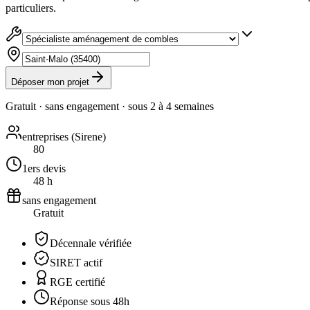
particuliers.
Déposer mon projet
Gratuit · sans engagement · sous
2 à 4 semaines
entreprises (Sirene)
80
1ers devis
48 h
sans engagement
Gratuit
Décennale vérifiée
SIRET actif
RGE certifié
Réponse sous 48h