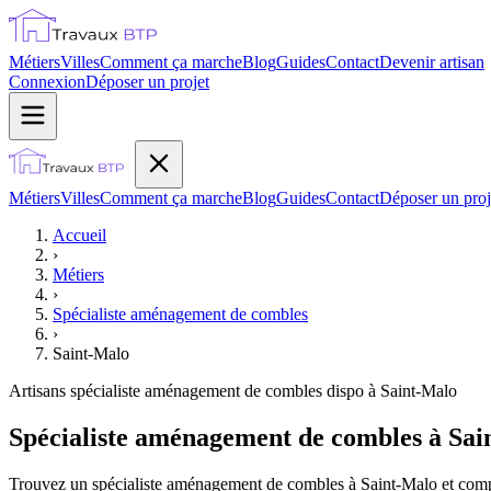
Métiers
Villes
Comment ça marche
Blog
Guides
Contact
Devenir artisan
Connexion
Déposer un projet
Métiers
Villes
Comment ça marche
Blog
Guides
Contact
Déposer un proj
Accueil
›
Métiers
›
Spécialiste aménagement de combles
›
Saint-Malo
Artisans
spécialiste aménagement de combles
dispo à
Saint-Malo
Spécialiste aménagement de combles à Sai
Trouvez un spécialiste aménagement de combles à Saint-Malo et compar