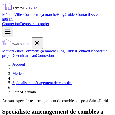
Métiers
Villes
Comment ça marche
Blog
Guides
Contact
Devenir
artisan
Connexion
Déposer un projet
Métiers
Villes
Comment ça marche
Blog
Guides
Contact
Déposer un
projet
Devenir artisan
Connexion
Accueil
›
Métiers
›
Spécialiste aménagement de combles
›
Saint-Herblain
Artisans
spécialiste aménagement de combles
dispo à
Saint-Herblain
Spécialiste aménagement de combles à