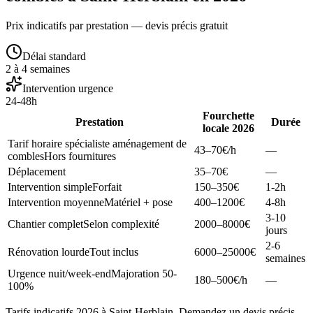
Prix indicatifs par prestation — devis précis gratuit
Délai standard
2 à 4 semaines
Intervention urgence
24-48h
Fourchette
Prestation
Durée
locale 2026
Tarif horaire spécialiste aménagement de
43–70
€/h
—
combles
Hors fournitures
Déplacement
35–70
€
—
Intervention simple
Forfait
150–350
€
1-2h
Intervention moyenne
Matériel + pose
400–1200
€
4-8h
3-10
Chantier complet
Selon complexité
2000–8000
€
jours
2-6
Rénovation lourde
Tout inclus
6000–25000
€
semaines
Urgence nuit/week-end
Majoration 50-
180–500
€/h
—
100%
Tarifs indicatifs 2026 à Saint-Herblain. Demandez un devis précis