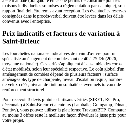
a été mandaté (obligatoire en cas de permis de construire pour les
maisons individuelles soumises à réglementation parasismique), son
rapport final doit être remis avant réception. Les éventuelles réserves
consignées dans le procès-verbal doivent être levées dans les délais
convenus avec l'entreprise.
Prix indicatifs et facteurs de variation à
Saint-Brieuc
Les fourchettes nationales indicatives de main-d'œuvre pour un
spécialiste aménagement de combles sont de 40 à 75 €/h (2026,
moyenne nationale). Ces tarifs s'appliquent à l'ensemble des corps
d'état mobilisés, selon leur spécialité respective. Le coût global d'un
aménagement de combles dépend de plusieurs facteurs : surface
aménageable, type de charpente, niveau d'isolation requis, nombre
de velux créés, niveau de finition souhaité et éventuels travaux de
renforcement structurel.
Pour recevoir 3 devis gratuits d'artisans vérifiés (SIRET, RC Pro,
décennale) à Saint-Brieuc et alentours (Lamballe, Guingamp, Dinan,
Pontivy), vous pouvez utiliser la plateforme TravauxBTP. Comparer
au moins 3 offres reste la meilleure façon d'évaluer le juste prix pour
votre projet.