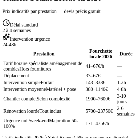
Prix indicatifs par prestation — devis précis gratuit
Délai standard
2 à 4 semaines
Intervention urgence
24-48h
Fourchette
Prestation
Durée
locale 2026
Tarif horaire spécialiste aménagement de
41–67
€/h
—
combles
Hors fournitures
Déplacement
33–67
€
—
Intervention simple
Forfait
143–333
€
1-2h
Intervention moyenne
Matériel + pose
380–1140
€
4-8h
3-10
Chantier complet
Selon complexité
1900–7600
€
jours
2-6
Rénovation lourde
Tout inclus
5700–23750
€
semaines
Urgence nuit/week-end
Majoration 50-
171–475
€/h
—
100%
Tarifs indicatifs 2026 à Saint-Brieuc (-5% vs moyenne nationale).