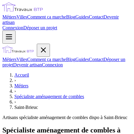
Métiers
Villes
Comment ça marche
Blog
Guides
Contact
Devenir
artisan
Connexion
Déposer un projet
Métiers
Villes
Comment ça marche
Blog
Guides
Contact
Déposer un
projet
Devenir artisan
Connexion
Accueil
›
Métiers
›
Spécialiste aménagement de combles
›
Saint-Brieuc
Artisans
spécialiste aménagement de combles
dispo à
Saint-Brieuc
Spécialiste aménagement de combles à