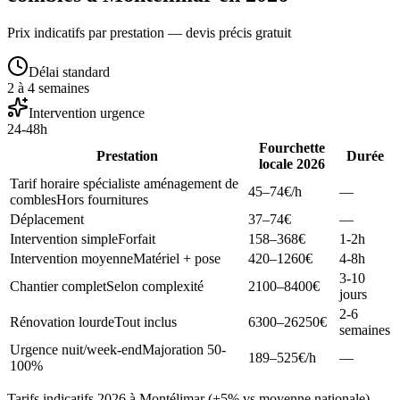
Prix indicatifs par prestation — devis précis gratuit
Délai standard
2 à 4 semaines
Intervention urgence
24-48h
Fourchette
Prestation
Durée
locale 2026
Tarif horaire spécialiste aménagement de
45–74
€/h
—
combles
Hors fournitures
Déplacement
37–74
€
—
Intervention simple
Forfait
158–368
€
1-2h
Intervention moyenne
Matériel + pose
420–1260
€
4-8h
3-10
Chantier complet
Selon complexité
2100–8400
€
jours
2-6
Rénovation lourde
Tout inclus
6300–26250
€
semaines
Urgence nuit/week-end
Majoration 50-
189–525
€/h
—
100%
Tarifs indicatifs 2026 à Montélimar (+5% vs moyenne nationale).