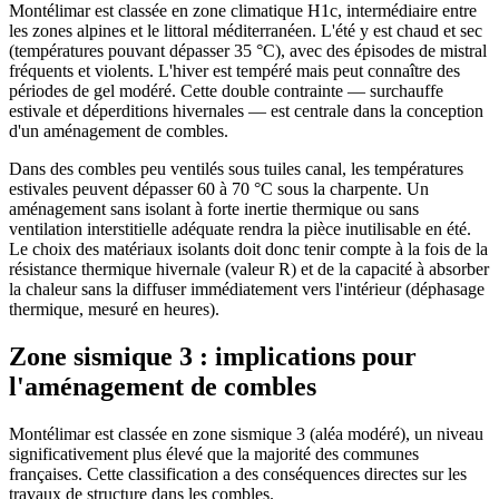
Montélimar est classée en zone climatique H1c, intermédiaire entre
les zones alpines et le littoral méditerranéen. L'été y est chaud et sec
(températures pouvant dépasser 35 °C), avec des épisodes de mistral
fréquents et violents. L'hiver est tempéré mais peut connaître des
périodes de gel modéré. Cette double contrainte — surchauffe
estivale et déperditions hivernales — est centrale dans la conception
d'un aménagement de combles.
Dans des combles peu ventilés sous tuiles canal, les températures
estivales peuvent dépasser 60 à 70 °C sous la charpente. Un
aménagement sans isolant à forte inertie thermique ou sans
ventilation interstitielle adéquate rendra la pièce inutilisable en été.
Le choix des matériaux isolants doit donc tenir compte à la fois de la
résistance thermique hivernale (valeur R) et de la capacité à absorber
la chaleur sans la diffuser immédiatement vers l'intérieur (déphasage
thermique, mesuré en heures).
Zone sismique 3 : implications pour
l'aménagement de combles
Montélimar est classée en zone sismique 3 (aléa modéré), un niveau
significativement plus élevé que la majorité des communes
françaises. Cette classification a des conséquences directes sur les
travaux de structure dans les combles.