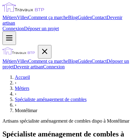
Métiers
Villes
Comment ça marche
Blog
Guides
Contact
Devenir
artisan
Connexion
Déposer un projet
Métiers
Villes
Comment ça marche
Blog
Guides
Contact
Déposer un
projet
Devenir artisan
Connexion
Accueil
›
Métiers
›
Spécialiste aménagement de combles
›
Montélimar
Artisans
spécialiste aménagement de combles
dispo à
Montélimar
Spécialiste aménagement de combles à