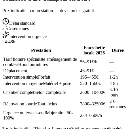
Prix indicatifs par prestation — devis précis gratuit
Délai standard
2 à 5 semaines
Intervention urgence
24-48h
Fourchette
Prestation
Durée
locale 2026
Tarif horaire spécialiste aménagement de
56–91
€/h
—
combles
Hors fournitures
Déplacement
46–91
€
—
Intervention simple
Forfait
195–455
€
1-2h
Intervention moyenne
Matériel + pose
520–1560
€
4-8h
3-10
Chantier complet
Selon complexité
2600–10400
€
jours
2-6
Rénovation lourde
Tout inclus
7800–32500
€
semaines
Urgence nuit/week-end
Majoration 50-
234–650
€/h
—
100%
Tarifs indicatifs 2026 à Le Tampon (+30% vs moyenne nationale).