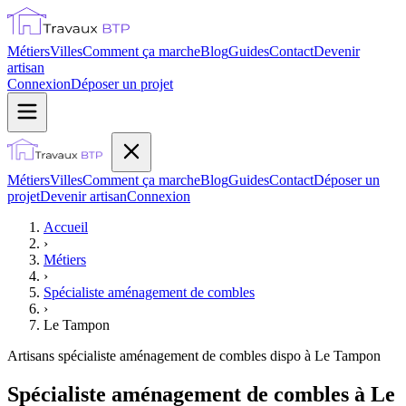
Métiers
Villes
Comment ça marche
Blog
Guides
Contact
Devenir
artisan
Connexion
Déposer un projet
Métiers
Villes
Comment ça marche
Blog
Guides
Contact
Déposer un
projet
Devenir artisan
Connexion
Accueil
›
Métiers
›
Spécialiste aménagement de combles
›
Le Tampon
Artisans
spécialiste aménagement de combles
dispo à
Le Tampon
Spécialiste aménagement de combles à Le