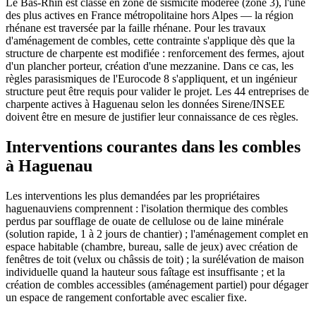
Le Bas-Rhin est classé en zone de sismicité modérée (zone 3), l'une
des plus actives en France métropolitaine hors Alpes — la région
rhénane est traversée par la faille rhénane. Pour les travaux
d'aménagement de combles, cette contrainte s'applique dès que la
structure de charpente est modifiée : renforcement des fermes, ajout
d'un plancher porteur, création d'une mezzanine. Dans ce cas, les
règles parasismiques de l'Eurocode 8 s'appliquent, et un ingénieur
structure peut être requis pour valider le projet. Les 44 entreprises de
charpente actives à Haguenau selon les données Sirene/INSEE
doivent être en mesure de justifier leur connaissance de ces règles.
Interventions courantes dans les combles
à Haguenau
Les interventions les plus demandées par les propriétaires
haguenauviens comprennent : l'isolation thermique des combles
perdus par soufflage de ouate de cellulose ou de laine minérale
(solution rapide, 1 à 2 jours de chantier) ; l'aménagement complet en
espace habitable (chambre, bureau, salle de jeux) avec création de
fenêtres de toit (velux ou châssis de toit) ; la surélévation de maison
individuelle quand la hauteur sous faîtage est insuffisante ; et la
création de combles accessibles (aménagement partiel) pour dégager
un espace de rangement confortable avec escalier fixe.