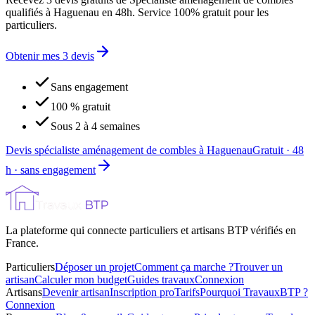
qualifiés à Haguenau en 48h. Service 100% gratuit pour les
particuliers.
Obtenir mes 3 devis
Sans engagement
100 % gratuit
Sous 2 à 4 semaines
Devis spécialiste aménagement de combles à Haguenau
Gratuit · 48
h · sans engagement
La plateforme qui connecte particuliers et artisans BTP vérifiés en
France.
Particuliers
Déposer un projet
Comment ça marche ?
Trouver un
artisan
Calculer mon budget
Guides travaux
Connexion
Artisans
Devenir artisan
Inscription pro
Tarifs
Pourquoi TravauxBTP ?
Connexion