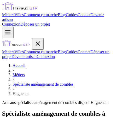
Métiers
Villes
Comment ça marche
Blog
Guides
Contact
Devenir
artisan
Connexion
Déposer un projet
Métiers
Villes
Comment ça marche
Blog
Guides
Contact
Déposer un
projet
Devenir artisan
Connexion
Accueil
›
Métiers
›
Spécialiste aménagement de combles
›
Haguenau
Artisans
spécialiste aménagement de combles
dispo à
Haguenau
Spécialiste aménagement de combles à