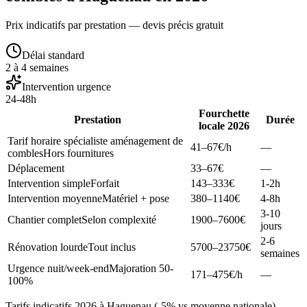
Prix indicatifs par prestation — devis précis gratuit
Délai standard
2 à 4 semaines
Intervention urgence
24-48h
Fourchette
Prestation
Durée
locale 2026
Tarif horaire spécialiste aménagement de
41–67
€/h
—
combles
Hors fournitures
Déplacement
33–67
€
—
Intervention simple
Forfait
143–333
€
1-2h
Intervention moyenne
Matériel + pose
380–1140
€
4-8h
3-10
Chantier complet
Selon complexité
1900–7600
€
jours
2-6
Rénovation lourde
Tout inclus
5700–23750
€
semaines
Urgence nuit/week-end
Majoration 50-
171–475
€/h
—
100%
Tarifs indicatifs 2026 à Haguenau (-5% vs moyenne nationale).