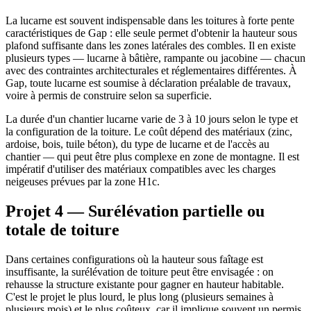
La lucarne est souvent indispensable dans les toitures à forte pente
caractéristiques de Gap : elle seule permet d'obtenir la hauteur sous
plafond suffisante dans les zones latérales des combles. Il en existe
plusieurs types — lucarne à bâtière, rampante ou jacobine — chacun
avec des contraintes architecturales et réglementaires différentes. À
Gap, toute lucarne est soumise à déclaration préalable de travaux,
voire à permis de construire selon sa superficie.
La durée d'un chantier lucarne varie de 3 à 10 jours selon le type et
la configuration de la toiture. Le coût dépend des matériaux (zinc,
ardoise, bois, tuile béton), du type de lucarne et de l'accès au
chantier — qui peut être plus complexe en zone de montagne. Il est
impératif d'utiliser des matériaux compatibles avec les charges
neigeuses prévues par la zone H1c.
Projet 4 — Surélévation partielle ou
totale de toiture
Dans certaines configurations où la hauteur sous faîtage est
insuffisante, la surélévation de toiture peut être envisagée : on
rehausse la structure existante pour gagner en hauteur habitable.
C'est le projet le plus lourd, le plus long (plusieurs semaines à
plusieurs mois) et le plus coûteux, car il implique souvent un permis