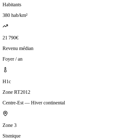
Habitants
380
hab/km²
21 790
€
Revenu médian
Foyer / an
H1c
Zone RT2012
Centre-Est — Hiver continental
Zone
3
Sismique