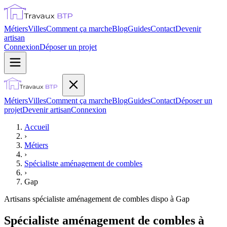
Métiers
Villes
Comment ça marche
Blog
Guides
Contact
Devenir
artisan
Connexion
Déposer un projet
Métiers
Villes
Comment ça marche
Blog
Guides
Contact
Déposer un
projet
Devenir artisan
Connexion
Accueil
›
Métiers
›
Spécialiste aménagement de combles
›
Gap
Artisans
spécialiste aménagement de combles
dispo à
Gap
Spécialiste aménagement de combles à