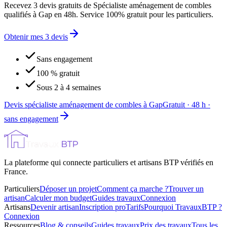
Recevez 3 devis gratuits de Spécialiste aménagement de combles
qualifiés à Gap en 48h. Service 100% gratuit pour les particuliers.
Obtenir mes 3 devis
Sans engagement
100 % gratuit
Sous 2 à 4 semaines
Devis spécialiste aménagement de combles à Gap
Gratuit · 48 h ·
sans engagement
La plateforme qui connecte particuliers et artisans BTP vérifiés en
France.
Particuliers
Déposer un projet
Comment ça marche ?
Trouver un
artisan
Calculer mon budget
Guides travaux
Connexion
Artisans
Devenir artisan
Inscription pro
Tarifs
Pourquoi TravauxBTP ?
Connexion
Ressources
Blog & conseils
Guides travaux
Prix des travaux
Tous les