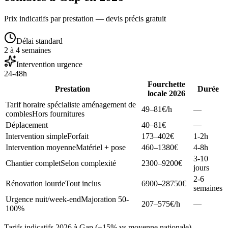
Prix indicatifs par prestation — devis précis gratuit
Délai standard
2 à 4 semaines
Intervention urgence
24-48h
Fourchette
Prestation
Durée
locale 2026
Tarif horaire spécialiste aménagement de
49–81
€/h
—
combles
Hors fournitures
Déplacement
40–81
€
—
Intervention simple
Forfait
173–402
€
1-2h
Intervention moyenne
Matériel + pose
460–1380
€
4-8h
3-10
Chantier complet
Selon complexité
2300–9200
€
jours
2-6
Rénovation lourde
Tout inclus
6900–28750
€
semaines
Urgence nuit/week-end
Majoration 50-
207–575
€/h
—
100%
Tarifs indicatifs 2026 à Gap (+15% vs moyenne nationale).