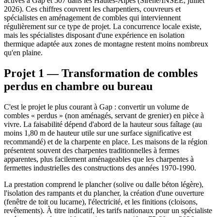
actives à Gap et 507 dans les Hautes-Alpes (Sirene/INSEE, juillet
2026). Ces chiffres couvrent les charpentiers, couvreurs et
spécialistes en aménagement de combles qui interviennent
régulièrement sur ce type de projet. La concurrence locale existe,
mais les spécialistes disposant d'une expérience en isolation
thermique adaptée aux zones de montagne restent moins nombreux
qu'en plaine.
Projet 1 — Transformation de combles
perdus en chambre ou bureau
C'est le projet le plus courant à Gap : convertir un volume de
combles « perdus » (non aménagés, servant de grenier) en pièce à
vivre. La faisabilité dépend d'abord de la hauteur sous faîtage (au
moins 1,80 m de hauteur utile sur une surface significative est
recommandé) et de la charpente en place. Les maisons de la région
présentent souvent des charpentes traditionnelles à fermes
apparentes, plus facilement aménageables que les charpentes à
fermettes industrielles des constructions des années 1970-1990.
La prestation comprend le plancher (solive ou dalle béton légère),
l'isolation des rampants et du plancher, la création d'une ouverture
(fenêtre de toit ou lucarne), l'électricité, et les finitions (cloisons,
revêtements). À titre indicatif, les tarifs nationaux pour un spécialiste