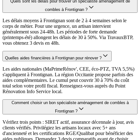
Quels sont les délais pour trouver un spécialiste aménagement de
combles à Frontignan ?
Les délais moyens à Frontignan sont de 2 à 4 semaines selon le
corps de métier. Pour une urgence, un artisan intervient
généralement sous 24-48h. Les périodes de forte demande
(printemps-été) allongent les délais de 30 à 50%. Via TravauxBTP,
vous obtenez 3 devis en 48h.
Quelles aides financières à Frontignan pour rénover ?
Les aides nationales (MaPrimeRénov', CEE, éco-PTZ, TVA 5,5%)
s'appliquent à Frontignan. La région Occitanie propose parfois des
aides complémentaires. Le cumul peut couvrir 30 à 70% du coût
total selon votre profil fiscal. Renseignez-vous auprès du Point
Rénovation Info Service local.
Comment choisir un bon spécialiste aménagement de combles à
Frontignan ?
Vérifiez trois points : SIRET actif, assurance décennale à jour, avis
clients vérifiés. Privilégiez les artisans locaux avec 5+ ans
d'ancienneté et les certifications RGE/Qualibat pour bénéficier des
aides publiques. Demandez 3 devis comparatifs avant de choisir.