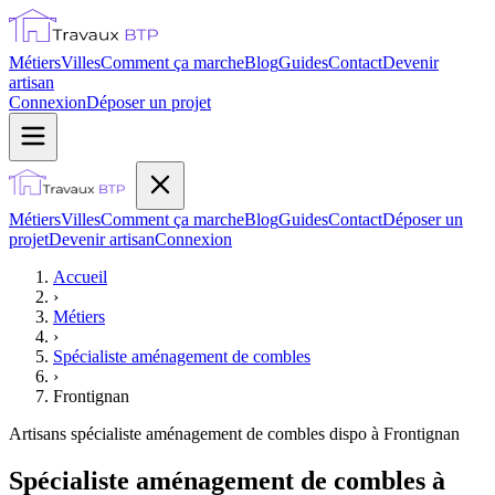
Métiers
Villes
Comment ça marche
Blog
Guides
Contact
Devenir
artisan
Connexion
Déposer un projet
Métiers
Villes
Comment ça marche
Blog
Guides
Contact
Déposer un
projet
Devenir artisan
Connexion
Accueil
›
Métiers
›
Spécialiste aménagement de combles
›
Frontignan
Artisans
spécialiste aménagement de combles
dispo à
Frontignan
Spécialiste aménagement de combles à