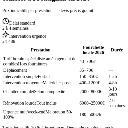
Prix indicatifs par prestation — devis précis gratuit
Délai standard
2 à 4 semaines
Intervention urgence
24-48h
Fourchette
Prestation
Durée
locale 2026
Tarif horaire spécialiste aménagement de
43–70
€/h
—
combles
Hors fournitures
Déplacement
35–70
€
—
Intervention simple
Forfait
150–350
€
1-2h
Intervention moyenne
Matériel + pose
400–1200
€
4-8h
3-10
Chantier complet
Selon complexité
2000–8000
€
jours
2-6
Rénovation lourde
Tout inclus
6000–25000
€
semaines
Urgence nuit/week-end
Majoration 50-
180–500
€/h
—
100%
Tarifs indicatifs 2026 à Frontignan. Demandez un devis précis