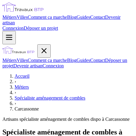
Métiers
Villes
Comment ça marche
Blog
Guides
Contact
Devenir
artisan
Connexion
Déposer un projet
Métiers
Villes
Comment ça marche
Blog
Guides
Contact
Déposer un
projet
Devenir artisan
Connexion
Accueil
›
Métiers
›
Spécialiste aménagement de combles
›
Carcassonne
Artisans
spécialiste aménagement de combles
dispo à
Carcassonne
Spécialiste aménagement de combles à