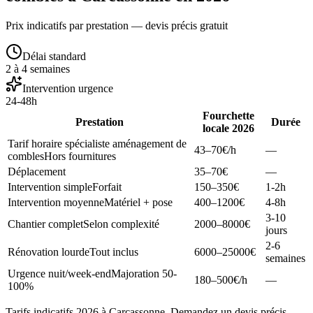
Prix indicatifs par prestation — devis précis gratuit
Délai standard
2 à 4 semaines
Intervention urgence
24-48h
Fourchette
Prestation
Durée
locale 2026
Tarif horaire spécialiste aménagement de
43–70
€/h
—
combles
Hors fournitures
Déplacement
35–70
€
—
Intervention simple
Forfait
150–350
€
1-2h
Intervention moyenne
Matériel + pose
400–1200
€
4-8h
3-10
Chantier complet
Selon complexité
2000–8000
€
jours
2-6
Rénovation lourde
Tout inclus
6000–25000
€
semaines
Urgence nuit/week-end
Majoration 50-
180–500
€/h
—
100%
Tarifs indicatifs 2026 à Carcassonne. Demandez un devis précis