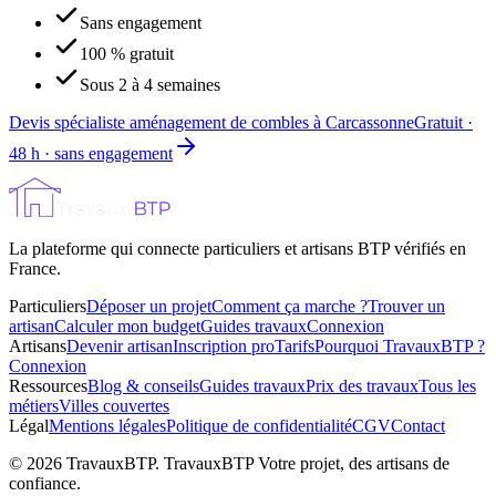
Sans engagement
100 % gratuit
Sous 2 à 4 semaines
Devis spécialiste aménagement de combles à Carcassonne
Gratuit ·
48 h · sans engagement
La plateforme qui connecte particuliers et artisans BTP vérifiés en
France.
Particuliers
Déposer un projet
Comment ça marche ?
Trouver un
artisan
Calculer mon budget
Guides travaux
Connexion
Artisans
Devenir artisan
Inscription pro
Tarifs
Pourquoi TravauxBTP ?
Connexion
Ressources
Blog & conseils
Guides travaux
Prix des travaux
Tous les
métiers
Villes couvertes
Légal
Mentions légales
Politique de confidentialité
CGV
Contact
©
2026
TravauxBTP.
TravauxBTP Votre projet, des artisans de
confiance.