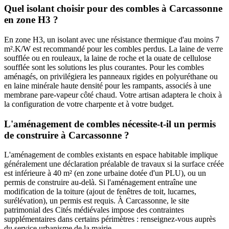
Quel isolant choisir pour des combles à Carcassonne
en zone H3 ?
En zone H3, un isolant avec une résistance thermique d'au moins 7
m².K/W est recommandé pour les combles perdus. La laine de verre
soufflée ou en rouleaux, la laine de roche et la ouate de cellulose
soufflée sont les solutions les plus courantes. Pour les combles
aménagés, on privilégiera les panneaux rigides en polyuréthane ou
en laine minérale haute densité pour les rampants, associés à une
membrane pare-vapeur côté chaud. Votre artisan adaptera le choix à
la configuration de votre charpente et à votre budget.
L'aménagement de combles nécessite-t-il un permis
de construire à Carcassonne ?
L'aménagement de combles existants en espace habitable implique
généralement une déclaration préalable de travaux si la surface créée
est inférieure à 40 m² (en zone urbaine dotée d'un PLU), ou un
permis de construire au-delà. Si l'aménagement entraîne une
modification de la toiture (ajout de fenêtres de toit, lucarnes,
surélévation), un permis est requis. À Carcassonne, le site
patrimonial des Cités médiévales impose des contraintes
supplémentaires dans certains périmètres : renseignez-vous auprès
du service urbanisme de la mairie.