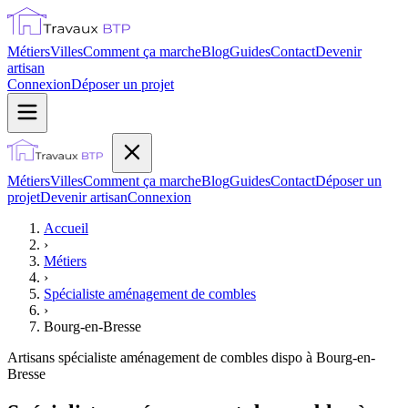
Métiers
Villes
Comment ça marche
Blog
Guides
Contact
Devenir
artisan
Connexion
Déposer un projet
Métiers
Villes
Comment ça marche
Blog
Guides
Contact
Déposer un
projet
Devenir artisan
Connexion
Accueil
›
Métiers
›
Spécialiste aménagement de combles
›
Bourg-en-Bresse
Artisans
spécialiste aménagement de combles
dispo à
Bourg-en-
Bresse