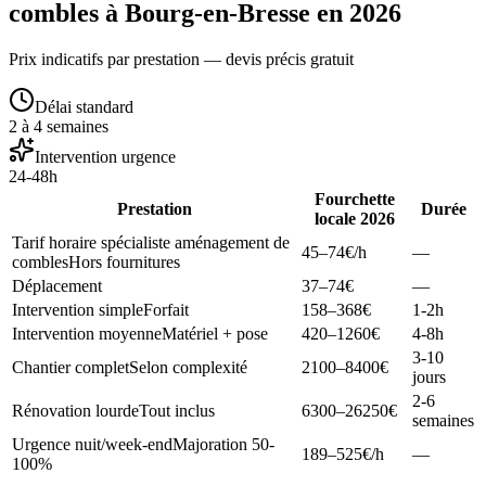
combles à Bourg-en-Bresse en 2026
Prix indicatifs par prestation — devis précis gratuit
Délai standard
2 à 4 semaines
Intervention urgence
24-48h
Fourchette
Prestation
Durée
locale 2026
Tarif horaire spécialiste aménagement de
45–74
€/h
—
combles
Hors fournitures
Déplacement
37–74
€
—
Intervention simple
Forfait
158–368
€
1-2h
Intervention moyenne
Matériel + pose
420–1260
€
4-8h
3-10
Chantier complet
Selon complexité
2100–8400
€
jours
2-6
Rénovation lourde
Tout inclus
6300–26250
€
semaines
Urgence nuit/week-end
Majoration 50-
189–525
€/h
—
100%