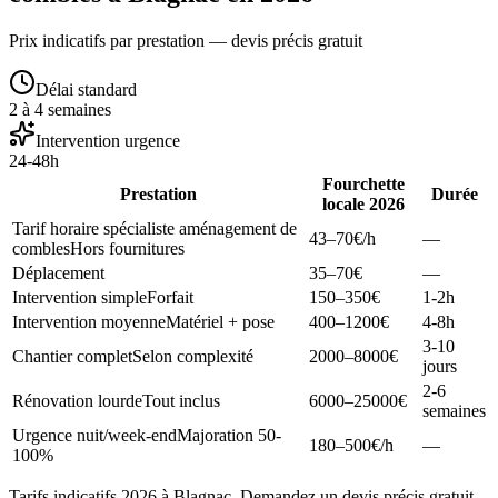
Prix indicatifs par prestation — devis précis gratuit
Délai standard
2 à 4 semaines
Intervention urgence
24-48h
Fourchette
Prestation
Durée
locale 2026
Tarif horaire spécialiste aménagement de
43–70
€/h
—
combles
Hors fournitures
Déplacement
35–70
€
—
Intervention simple
Forfait
150–350
€
1-2h
Intervention moyenne
Matériel + pose
400–1200
€
4-8h
3-10
Chantier complet
Selon complexité
2000–8000
€
jours
2-6
Rénovation lourde
Tout inclus
6000–25000
€
semaines
Urgence nuit/week-end
Majoration 50-
180–500
€/h
—
100%
Tarifs indicatifs 2026 à Blagnac. Demandez un devis précis gratuit