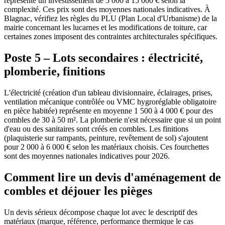
représente un investissement de 5 000 à 15 000 € selon la
complexité. Ces prix sont des moyennes nationales indicatives. À
Blagnac, vérifiez les règles du PLU (Plan Local d'Urbanisme) de la
mairie concernant les lucarnes et les modifications de toiture, car
certaines zones imposent des contraintes architecturales spécifiques.
Poste 5 – Lots secondaires : électricité,
plomberie, finitions
L'électricité (création d'un tableau divisionnaire, éclairages, prises,
ventilation mécanique contrôlée ou VMC hygroréglable obligatoire
en pièce habitée) représente en moyenne 1 500 à 4 000 € pour des
combles de 30 à 50 m². La plomberie n'est nécessaire que si un point
d'eau ou des sanitaires sont créés en combles. Les finitions
(plaquisterie sur rampants, peinture, revêtement de sol) s'ajoutent
pour 2 000 à 6 000 € selon les matériaux choisis. Ces fourchettes
sont des moyennes nationales indicatives pour 2026.
Comment lire un devis d'aménagement de
combles et déjouer les pièges
Un devis sérieux décompose chaque lot avec le descriptif des
matériaux (marque, référence, performance thermique le cas