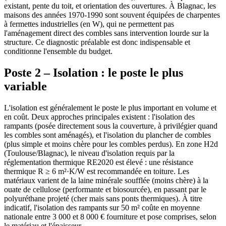
existant, pente du toit, et orientation des ouvertures. À Blagnac, les
maisons des années 1970-1990 sont souvent équipées de charpentes
à fermettes industrielles (en W), qui ne permettent pas
l'aménagement direct des combles sans intervention lourde sur la
structure. Ce diagnostic préalable est donc indispensable et
conditionne l'ensemble du budget.
Poste 2 – Isolation : le poste le plus
variable
L'isolation est généralement le poste le plus important en volume et
en coût. Deux approches principales existent : l'isolation des
rampants (posée directement sous la couverture, à privilégier quand
les combles sont aménagés), et l'isolation du plancher de combles
(plus simple et moins chère pour les combles perdus). En zone H2d
(Toulouse/Blagnac), le niveau d'isolation requis par la
réglementation thermique RE2020 est élevé : une résistance
thermique R ≥ 6 m²·K/W est recommandée en toiture. Les
matériaux varient de la laine minérale soufflée (moins chère) à la
ouate de cellulose (performante et biosourcée), en passant par le
polyuréthane projeté (cher mais sans ponts thermiques). À titre
indicatif, l'isolation des rampants sur 50 m² coûte en moyenne
nationale entre 3 000 et 8 000 € fourniture et pose comprises, selon
le matériau et l'épaisseur.