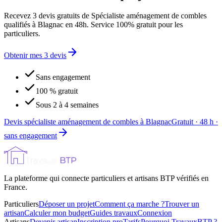
Recevez 3 devis gratuits de Spécialiste aménagement de combles
qualifiés à Blagnac en 48h. Service 100% gratuit pour les
particuliers.
Obtenir mes 3 devis
Sans engagement
100 % gratuit
Sous 2 à 4 semaines
Devis spécialiste aménagement de combles à Blagnac
Gratuit · 48 h ·
sans engagement
La plateforme qui connecte particuliers et artisans BTP vérifiés en
France.
Particuliers
Déposer un projet
Comment ça marche ?
Trouver un
artisan
Calculer mon budget
Guides travaux
Connexion
Artisans
Devenir artisan
Inscription pro
Tarifs
Pourquoi TravauxBTP ?