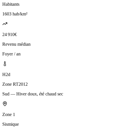
Habitants
1603
hab/km²
24 910
€
Revenu médian
Foyer / an
H2d
Zone RT2012
Sud — Hiver doux, été chaud sec
Zone
1
Sismique