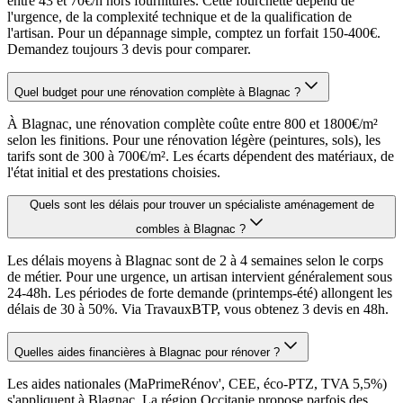
entre 43 et 70€/h hors fournitures. Cette fourchette dépend de
l'urgence, de la complexité technique et de la qualification de
l'artisan. Pour un dépannage simple, comptez un forfait 150-400€.
Demandez toujours 3 devis pour comparer.
Quel budget pour une rénovation complète à Blagnac ?
À Blagnac, une rénovation complète coûte entre 800 et 1800€/m²
selon les finitions. Pour une rénovation légère (peintures, sols), les
tarifs sont de 300 à 700€/m². Les écarts dépendent des matériaux, de
l'état initial et des prestations choisies.
Quels sont les délais pour trouver un spécialiste aménagement de
combles à Blagnac ?
Les délais moyens à Blagnac sont de 2 à 4 semaines selon le corps
de métier. Pour une urgence, un artisan intervient généralement sous
24-48h. Les périodes de forte demande (printemps-été) allongent les
délais de 30 à 50%. Via TravauxBTP, vous obtenez 3 devis en 48h.
Quelles aides financières à Blagnac pour rénover ?
Les aides nationales (MaPrimeRénov', CEE, éco-PTZ, TVA 5,5%)
s'appliquent à Blagnac. La région Occitanie propose parfois des