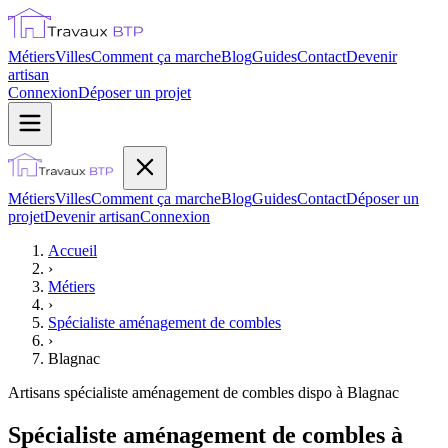
Métiers
Villes
Comment ça marche
Blog
Guides
Contact
Devenir
artisan
Connexion
Déposer un projet
Métiers
Villes
Comment ça marche
Blog
Guides
Contact
Déposer un
projet
Devenir artisan
Connexion
Accueil
›
Métiers
›
Spécialiste aménagement de combles
›
Blagnac
Artisans
spécialiste aménagement de combles
dispo à
Blagnac
Spécialiste aménagement de combles à