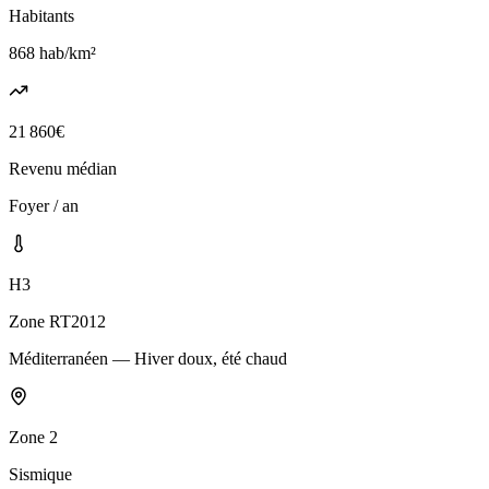
Habitants
868
hab/km²
21 860
€
Revenu médian
Foyer / an
H3
Zone RT2012
Méditerranéen — Hiver doux, été chaud
Zone
2
Sismique