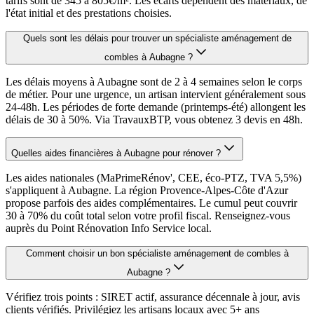
tarifs sont de 345 à 805€/m². Les écarts dépendent des matériaux, de
l'état initial et des prestations choisies.
Quels sont les délais pour trouver un spécialiste aménagement de
combles à Aubagne ?
Les délais moyens à Aubagne sont de 2 à 4 semaines selon le corps
de métier. Pour une urgence, un artisan intervient généralement sous
24-48h. Les périodes de forte demande (printemps-été) allongent les
délais de 30 à 50%. Via TravauxBTP, vous obtenez 3 devis en 48h.
Quelles aides financières à Aubagne pour rénover ?
Les aides nationales (MaPrimeRénov', CEE, éco-PTZ, TVA 5,5%)
s'appliquent à Aubagne. La région Provence-Alpes-Côte d'Azur
propose parfois des aides complémentaires. Le cumul peut couvrir
30 à 70% du coût total selon votre profil fiscal. Renseignez-vous
auprès du Point Rénovation Info Service local.
Comment choisir un bon spécialiste aménagement de combles à
Aubagne ?
Vérifiez trois points : SIRET actif, assurance décennale à jour, avis
clients vérifiés. Privilégiez les artisans locaux avec 5+ ans