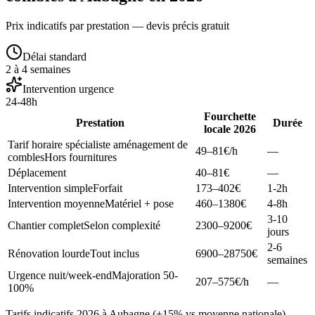
Prix indicatifs par prestation — devis précis gratuit
Délai standard
2 à 4 semaines
Intervention urgence
24-48h
Fourchette
Prestation
Durée
locale 2026
Tarif horaire spécialiste aménagement de
49–81
€/h
—
combles
Hors fournitures
Déplacement
40–81
€
—
Intervention simple
Forfait
173–402
€
1-2h
Intervention moyenne
Matériel + pose
460–1380
€
4-8h
3-10
Chantier complet
Selon complexité
2300–9200
€
jours
2-6
Rénovation lourde
Tout inclus
6900–28750
€
semaines
Urgence nuit/week-end
Majoration 50-
207–575
€/h
—
100%
Tarifs indicatifs 2026 à Aubagne (+15% vs moyenne nationale).