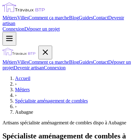
Métiers
Villes
Comment ça marche
Blog
Guides
Contact
Devenir
artisan
Connexion
Déposer un projet
Métiers
Villes
Comment ça marche
Blog
Guides
Contact
Déposer un
projet
Devenir artisan
Connexion
Accueil
›
Métiers
›
Spécialiste aménagement de combles
›
Aubagne
Artisans
spécialiste aménagement de combles
dispo à
Aubagne
Spécialiste aménagement de combles à