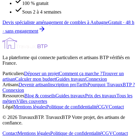
100 % gratuit
Sous 2 à 4 semaines
Devis spécialiste aménagement de combles à Aubagne
Gratuit · 48 h
· sans engagement
La plateforme qui connecte particuliers et artisans BTP vérifiés en
France.
Particuliers
Déposer un projet
Comment ça marche ?
Trouver un
artisan
Calculer mon budget
Guides travaux
Connexion
Artisans
Devenir artisan
Inscription pro
Tarifs
Pourquoi TravauxBTP ?
Connexion
Ressources
Blog & conseils
Guides travaux
Prix des travaux
Tous les
métiers
Villes couvertes
Légal
Mentions légales
Politique de confidentialité
CGV
Contact
©
2026
TravauxBTP.
TravauxBTP Votre projet, des artisans de
confiance.
Contact
Mentions légales
Politique de confidentialité
CGV
Contact