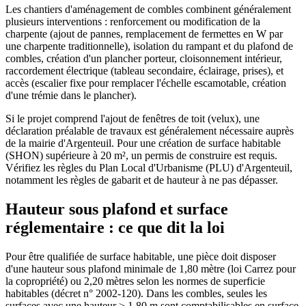
Les chantiers d'aménagement de combles combinent généralement
plusieurs interventions : renforcement ou modification de la
charpente (ajout de pannes, remplacement de fermettes en W par
une charpente traditionnelle), isolation du rampant et du plafond de
combles, création d'un plancher porteur, cloisonnement intérieur,
raccordement électrique (tableau secondaire, éclairage, prises), et
accès (escalier fixe pour remplacer l'échelle escamotable, création
d'une trémie dans le plancher).
Si le projet comprend l'ajout de fenêtres de toit (velux), une
déclaration préalable de travaux est généralement nécessaire auprès
de la mairie d'Argenteuil. Pour une création de surface habitable
(SHON) supérieure à 20 m², un permis de construire est requis.
Vérifiez les règles du Plan Local d'Urbanisme (PLU) d'Argenteuil,
notamment les règles de gabarit et de hauteur à ne pas dépasser.
Hauteur sous plafond et surface
réglementaire : ce que dit la loi
Pour être qualifiée de surface habitable, une pièce doit disposer
d'une hauteur sous plafond minimale de 1,80 mètre (loi Carrez pour
la copropriété) ou 2,20 mètres selon les normes de superficie
habitables (décret n° 2002-120). Dans les combles, seules les
surfaces avec une hauteur ≥ 1,80 m sont comptabilisables en surface