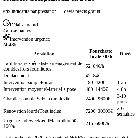
Prix indicatifs par prestation — devis précis gratuit
Délai standard
2 à 6 semaines
Intervention urgence
24-48h
Fourchette
Prestation
Durée
locale 2026
Tarif horaire spécialiste aménagement de
52–84
€/h
—
combles
Hors fournitures
Déplacement
42–84
€
—
Intervention simple
Forfait
180–420
€
1-2h
Intervention moyenne
Matériel + pose
480–1440
€
4-8h
3-10
Chantier complet
Selon complexité
2400–9600
€
jours
2-6
Rénovation lourde
Tout inclus
7200–30000
€
semaines
Urgence nuit/week-end
Majoration 50-
216–600
€/h
—
100%
Tarifs indicatifs 2026 à Argenteuil (+20% vs moyenne nationale).