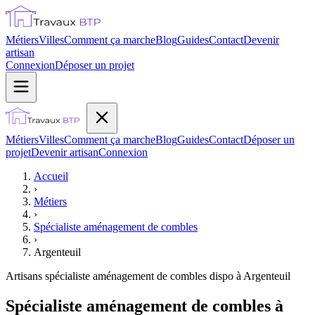
Métiers
Villes
Comment ça marche
Blog
Guides
Contact
Devenir
artisan
Connexion
Déposer un projet
Métiers
Villes
Comment ça marche
Blog
Guides
Contact
Déposer un
projet
Devenir artisan
Connexion
Accueil
›
Métiers
›
Spécialiste aménagement de combles
›
Argenteuil
Artisans
spécialiste aménagement de combles
dispo à
Argenteuil
Spécialiste aménagement de combles à