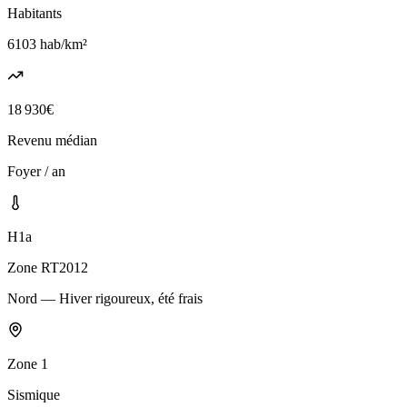
Habitants
6103
hab/km²
18 930
€
Revenu médian
Foyer / an
H1a
Zone RT2012
Nord — Hiver rigoureux, été frais
Zone
1
Sismique