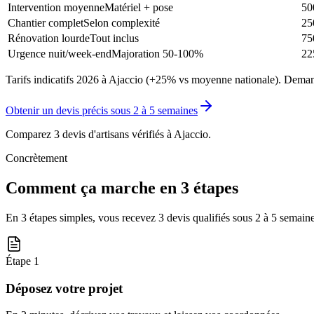
Intervention moyenne
Matériel + pose
50
Chantier complet
Selon complexité
25
Rénovation lourde
Tout inclus
75
Urgence nuit/week-end
Majoration 50-100%
22
Tarifs indicatifs 2026 à Ajaccio (+25% vs moyenne nationale). Demand
Obtenir un devis précis sous
2 à 5 semaines
Comparez 3 devis d'artisans vérifiés à
Ajaccio
.
Concrètement
Comment ça marche en 3 étapes
En 3 étapes simples, vous recevez 3 devis qualifiés sous
2 à 5 semain
Étape
1
Déposez votre projet