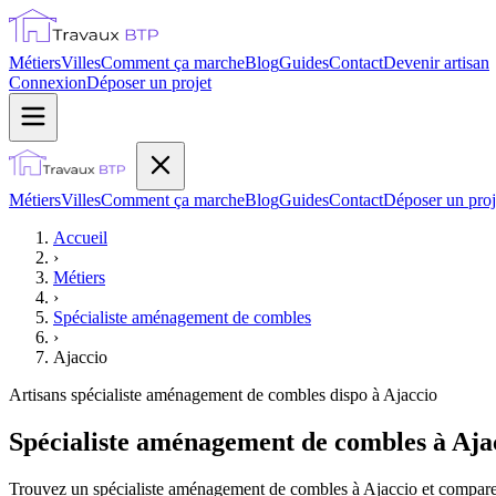
Métiers
Villes
Comment ça marche
Blog
Guides
Contact
Devenir artisan
Connexion
Déposer un projet
Métiers
Villes
Comment ça marche
Blog
Guides
Contact
Déposer un proj
Accueil
›
Métiers
›
Spécialiste aménagement de combles
›
Ajaccio
Artisans
spécialiste aménagement de combles
dispo à
Ajaccio
Spécialiste aménagement de combles à Aja
Trouvez un spécialiste aménagement de combles à Ajaccio et comparez 