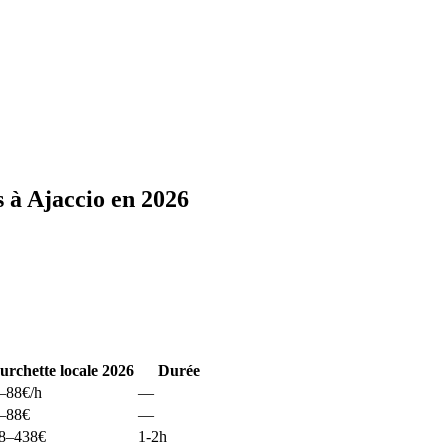
 à Ajaccio en 2026
urchette locale 2026
Durée
–88
€/h
—
–88
€
—
8–438
€
1-2h