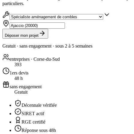
particuliers.
Déposer mon projet
Gratuit · sans engagement · sous
2 à 5 semaines
entreprises · Corse-du-Sud
393
1ers devis
48 h
sans engagement
Gratuit
Décennale vérifiée
SIRET actif
RGE certifié
Réponse sous 48h