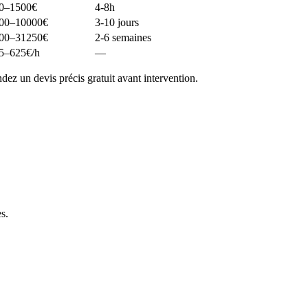
0–1500
€
4-8h
00–10000
€
3-10 jours
00–31250
€
2-6 semaines
5–625
€/h
—
ez un devis précis gratuit avant intervention.
es
.